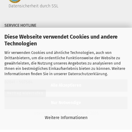
Datensicherheit durch SSL
SERVICE HOTLINE
Sie erreichen uns
Diese Webseite verwendet Cookies und andere
Technologien
Montag - Freitag
Wir verwenden Cookies und ähnliche Technologien, auch von
von 9:00 - 17:00Uhr
Drittanbietern, um die ordentliche Funktionsweise der Website zu
(außer an Feiertagen)
gewährleisten, die Nutzung unseres Angebotes zu analysieren und
Ihnen ein bestmögliches Einkaufserlebnis bieten zu können. Weitere
unter folgender Telefonnummer:
Informationen finden Sie in unserer
Datenschutzerklärung
.
02841 - 507584
Alle Akzeptieren
Vertrag widerrufen
Nur Notwendige
Internetshop
by Gambio.de © 2026
Weitere Informationen