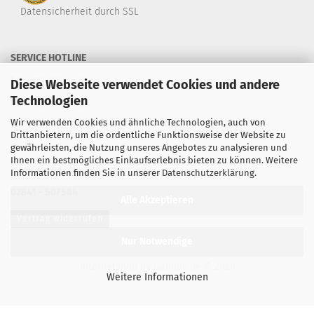
Datensicherheit durch SSL
SERVICE HOTLINE
Sie erreichen uns
Diese Webseite verwendet Cookies und andere
Technologien
Montag - Freitag
Wir verwenden Cookies und ähnliche Technologien, auch von
von 9:00 - 17:00Uhr
Drittanbietern, um die ordentliche Funktionsweise der Website zu
(außer an Feiertagen)
gewährleisten, die Nutzung unseres Angebotes zu analysieren und
Ihnen ein bestmögliches Einkaufserlebnis bieten zu können. Weitere
unter folgender Telefonnummer:
Informationen finden Sie in unserer
Datenschutzerklärung
.
02841 - 507584
Alle Akzeptieren
Vertrag widerrufen
Nur Notwendige
Internetshop
by Gambio.de © 2026
Weitere Informationen